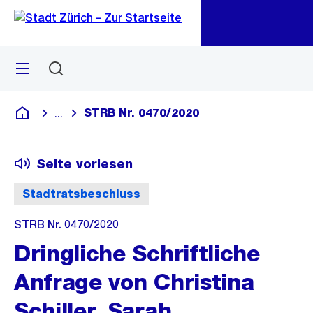
Zu
Zu
Sprunglink
Navigation
Menü
Suchen
M
öf
STRB Nr. 0470/2020
...
Blende alle Breadcrumbs ein
Deutsch
Seite vorlesen
Stadtratsbeschluss
STRB Nr. 0470/2020
Dringliche Schriftliche
Anfrage von Christina
Schiller, Sarah