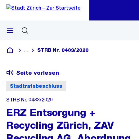
Zu
Zu
Sprunglink
Navigation
Menü
Suchen
M
öf
STRB Nr. 0483/2020
...
Blende alle Breadcrumbs ein
Deutsch
Seite vorlesen
Stadtratsbeschluss
STRB Nr. 0483/2020
ERZ Entsorgung +
Recycling Zürich, ZAV
Recycling AG, Abordnung