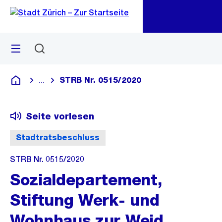
Zu
Zu
Sprunglink
Navigation
Menü
Suchen
M
öf
STRB Nr. 0515/2020
...
Blende alle Breadcrumbs ein
Deutsch
Seite vorlesen
Stadtratsbeschluss
STRB Nr. 0515/2020
Sozialdepartement,
Stiftung Werk- und
Wohnhaus zur Weid