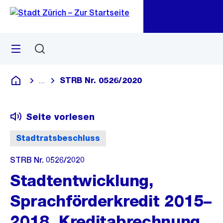
Zu
Zu
Sprunglink
Navigation
Menü
Suchen
M
öf
STRB Nr. 0526/2020
...
Blende alle Breadcrumbs ein
Deutsch
Seite vorlesen
Stadtratsbeschluss
STRB Nr. 0526/2020
Stadtentwicklung,
Sprachförderkredit 2015–
2018, Kreditabrechnung,