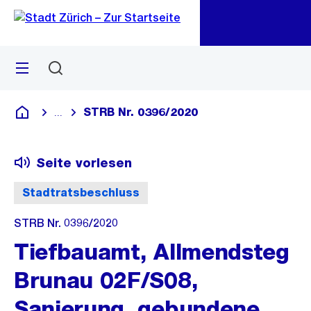
Zu
Zu
Sprunglink
Navigation
Menü
Suchen
M
öf
STRB Nr. 0396/2020
...
Blende alle Breadcrumbs ein
Deutsch
Seite vorlesen
Stadtratsbeschluss
STRB Nr. 0396/2020
Tiefbauamt, Allmendsteg
Brunau 02F/S08,
Sanierung, gebundene