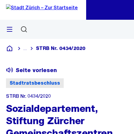
Zu
Zu
Sprunglink
Navigation
Menü
Suchen
M
öf
STRB Nr. 0434/2020
...
Blende alle Breadcrumbs ein
Deutsch
Seite vorlesen
Stadtratsbeschluss
STRB Nr. 0434/2020
Sozialdepartement,
Stiftung Zürcher
Gemeinschaftszentren,