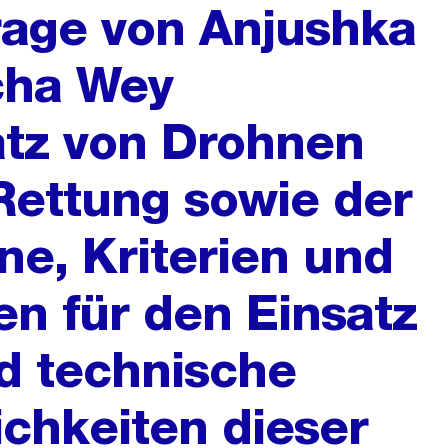
frage von Anjushka
cha Wey
atz von Drohnen
Rettung sowie der
äne, Kriterien und
n für den Einsatz
d technische
chkeiten dieser