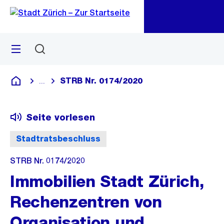
Zu
Zu
Sprunglink
Navigation
Menü
Suchen
M
öf
STRB Nr. 0174/2020
...
Blende alle Breadcrumbs ein
Deutsch
Seite vorlesen
Stadtratsbeschluss
STRB Nr. 0174/2020
Immobilien Stadt Zürich,
Rechenzentren von
Organisation und