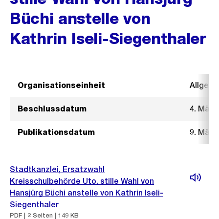
Büchi anstelle von
Kathrin Iseli-Siegenthaler
Organisationseinheit
Allgeme
Beschlussdatum
4. März
Publikationsdatum
9. März
Stadtkanzlei, Ersatzwahl
Kreisschulbehörde Uto, stille Wahl von
Hansjürg Büchi anstelle von Kathrin Iseli-
Siegenthaler
PDF | 2 Seiten | 149 KB