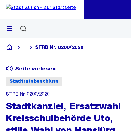
Zu
Zu
Sprunglink
Navigation
Menü
Suchen
M
öf
STRB Nr. 0200/2020
...
Blende alle Breadcrumbs ein
Deutsch
Seite vorlesen
Stadtratsbeschluss
STRB Nr. 0200/2020
Stadtkanzlei, Ersatzwahl
Kreisschulbehörde Uto,
stille Wahl von Hansjürg