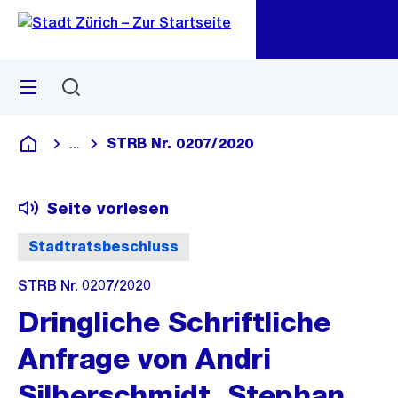
Zu
Zu
Sprunglink
Navigation
Menü
Suchen
M
öf
STRB Nr. 0207/2020
...
Blende alle Breadcrumbs ein
Deutsch
Seite vorlesen
Stadtratsbeschluss
STRB Nr. 0207/2020
Dringliche Schriftliche
Anfrage von Andri
Silberschmidt, Stephan