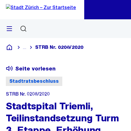
Zu
Zu
Sprunglink
Navigation
Menü
Suchen
M
öf
STRB Nr. 0208/2020
...
Blende alle Breadcrumbs ein
Deutsch
Seite vorlesen
Stadtratsbeschluss
STRB Nr. 0208/2020
Stadtspital Triemli,
Teilinstandsetzung Turm
3. Etappe, Erhöhung