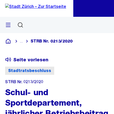
Zu
Zu
Sprunglink
Navigation
Menü
Suchen
M
öf
STRB Nr. 0213/2020
...
Blende alle Breadcrumbs ein
Deutsch
Seite vorlesen
Stadtratsbeschluss
STRB Nr. 0213/2020
Schul- und
Sportdepartement,
jährlicher Betriebsbeitrag