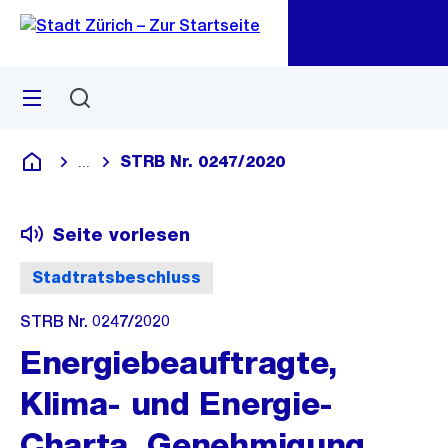
Zu
Zu
Sprunglink
Navigation
Menü
Suchen
M
öf
STRB Nr. 0247/2020
...
Blende alle Breadcrumbs ein
Deutsch
Seite vorlesen
Stadtratsbeschluss
STRB Nr. 0247/2020
Energiebeauftragte,
Klima- und Energie-
Charta, Genehmigung