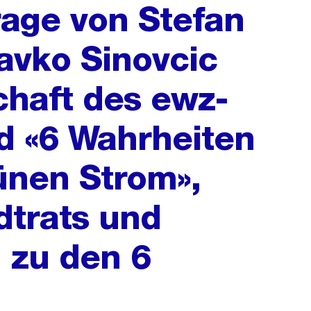
rage von Stefan
avko Sinovcic
chaft des ewz-
d «6 Wahrheiten
ünen Strom»,
dtrats und
 zu den 6