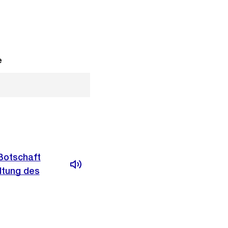
e
 Botschaft
ltung des