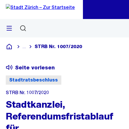
Zu
Zu
Sprunglink
Navigation
Menü
Suchen
M
öf
STRB Nr. 1007/2020
...
Blende alle Breadcrumbs ein
Deutsch
Seite vorlesen
Stadtratsbeschluss
STRB Nr. 1007/2020
Stadtkanzlei,
Referendumsfristablauf
für