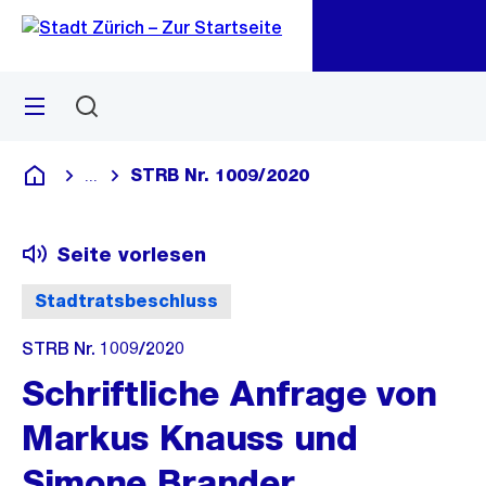
Zu
Zu
Sprunglink
Navigation
Menü
Suchen
M
öf
STRB Nr. 1009/2020
...
Blende alle Breadcrumbs ein
Deutsch
Seite vorlesen
Stadtratsbeschluss
STRB Nr. 1009/2020
Schriftliche Anfrage von
Markus Knauss und
Simone Brander