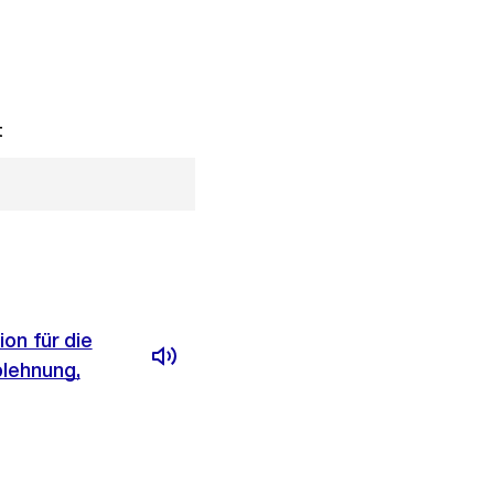
t
on für die
blehnung,