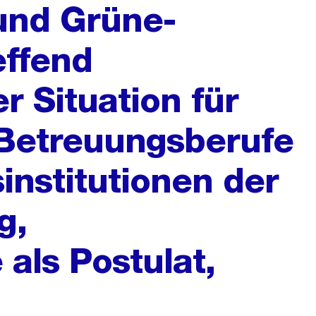
und Grüne-
effend
r Situation für
 Betreuungsberufe
institutionen der
g,
ls Postulat,