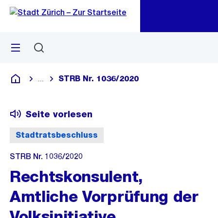
Zu
Zu
Sprunglink
Navigation
Menü
Suchen
M
öf
STRB Nr. 1036/2020
...
Blende alle Breadcrumbs ein
Deutsch
Seite vorlesen
Stadtratsbeschluss
STRB Nr. 1036/2020
Rechtskonsulent,
Amtliche Vorprüfung der
Volksinitiative