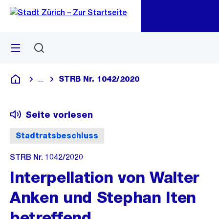
Zu
Zu
Sprunglink
Navigation
Menü
Suchen
M
öf
STRB Nr. 1042/2020
...
Blende alle Breadcrumbs ein
Deutsch
Seite vorlesen
Stadtratsbeschluss
STRB Nr. 1042/2020
Interpellation von Walter
Anken und Stephan Iten
betreffend