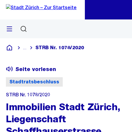
Zu
Zu
Sprunglink
Navigation
Menü
Suchen
M
öf
STRB Nr. 1078/2020
...
Blende alle Breadcrumbs ein
Deutsch
Seite vorlesen
Stadtratsbeschluss
STRB Nr. 1078/2020
Immobilien Stadt Zürich,
Liegenschaft
Schaffhauserstrasse