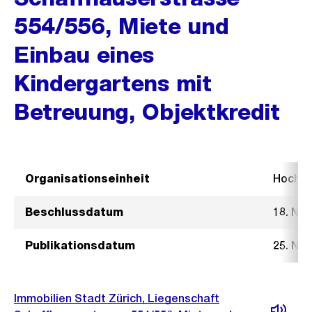
554/556, Miete und
Einbau eines
Kindergartens mit
Betreuung, Objektkredit
Organisationseinheit
Hochb
Beschlussdatum
18. No
Publikationsdatum
25. No
Immobilien Stadt Zürich, Liegenschaft