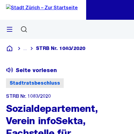
Zu
Zu
Sprunglink
Navigation
Menü
Suchen
M
öf
STRB Nr. 1083/2020
...
Blende alle Breadcrumbs ein
Deutsch
Seite vorlesen
Stadtratsbeschluss
STRB Nr. 1083/2020
Sozialdepartement,
Verein infoSekta,
Fachstelle für