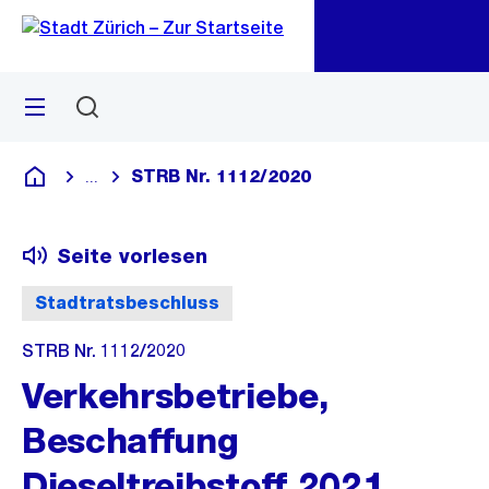
Zu
Zu
Sprunglink
Navigation
Menü
Suchen
M
öf
STRB Nr. 1112/2020
...
Blende alle Breadcrumbs ein
Deutsch
Seite vorlesen
Stadtratsbeschluss
STRB Nr. 1112/2020
Verkehrsbetriebe,
Beschaffung
Dieseltreibstoff 2021,