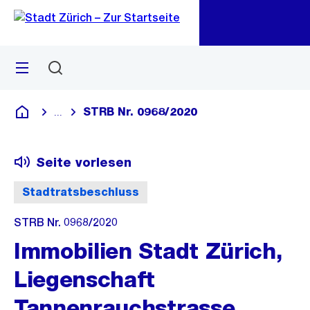
Zu
Zu
Sprunglink
Navigation
Menü
Suchen
M
öf
STRB Nr. 0968/2020
...
Blende alle Breadcrumbs ein
Deutsch
Seite vorlesen
Stadtratsbeschluss
STRB Nr. 0968/2020
Immobilien Stadt Zürich,
Liegenschaft
Tannenrauchstrasse