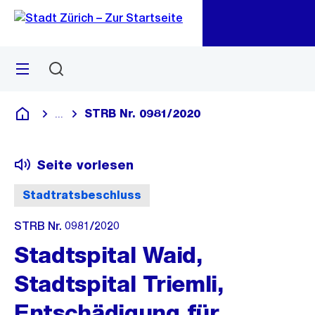
Zu
Zu
Sprunglink
Navigation
Menü
Suchen
M
öf
STRB Nr. 0981/2020
...
Blende alle Breadcrumbs ein
Deutsch
Seite vorlesen
Stadtratsbeschluss
STRB Nr. 0981/2020
Stadtspital Waid,
Stadtspital Triemli,
Entschädigung für