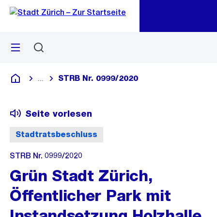
Zu
Zu
Sprunglink
Navigation
Menü
Suchen
M
öf
STRB Nr. 0999/2020
...
Blende alle Breadcrumbs ein
Deutsch
Seite vorlesen
Stadtratsbeschluss
STRB Nr. 0999/2020
Grün Stadt Zürich,
Öffentlicher Park mit
Instandsetzung Holzhalle