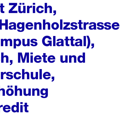
t Zürich,
 Hagenholzstrasse
mpus Glattal),
h, Miete und
rschule,
rhöhung
redit