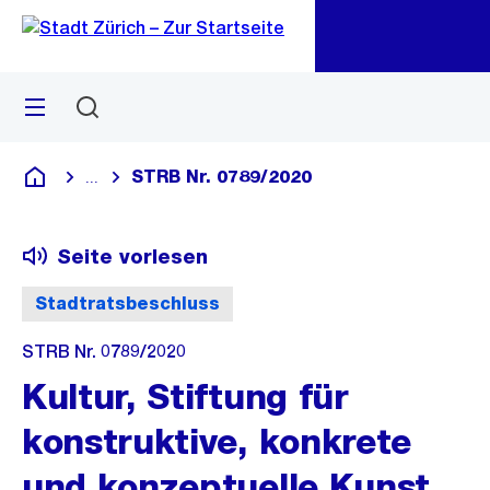
Zu
Zu
Sprunglink
Navigation
Menü
Suchen
M
öf
STRB Nr. 0789/2020
...
Blende alle Breadcrumbs ein
Deutsch
Seite vorlesen
Stadtratsbeschluss
STRB Nr. 0789/2020
Kultur, Stiftung für
konstruktive, konkrete
und konzeptuelle Kunst