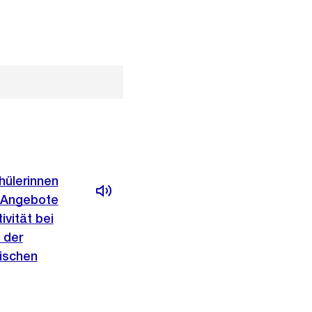
hülerinnen
r Angebote
vität bei
 der
ischen