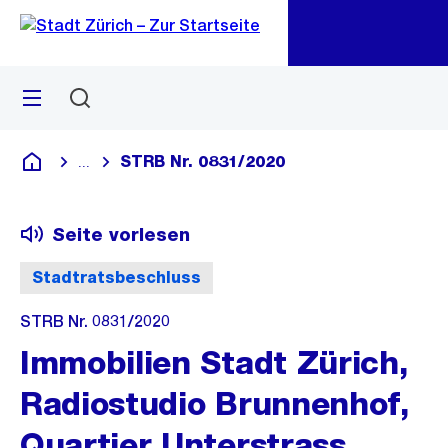
Zu
Zu
Sprunglink
Navigation
Menü
Suchen
M
öf
STRB Nr. 0831/2020
...
Blende alle Breadcrumbs ein
Deutsch
Seite vorlesen
Stadtratsbeschluss
STRB Nr. 0831/2020
Immobilien Stadt Zürich,
Radiostudio Brunnenhof,
Quartier Unterstrass,