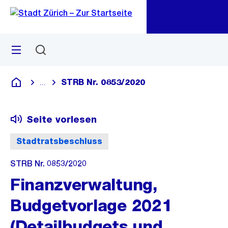
Zu
Zu
Sprunglink
Navigation
Menü
Suchen
M
öf
STRB Nr. 0853/2020
...
Blende alle Breadcrumbs ein
Deutsch
Seite vorlesen
Stadtratsbeschluss
STRB Nr. 0853/2020
Finanzverwaltung,
Budgetvorlage 2021
(Detailbudgets und