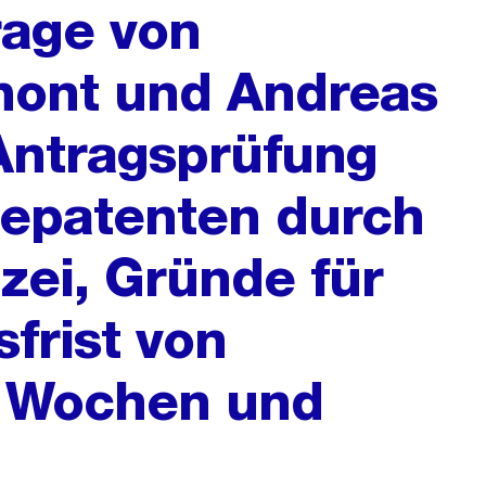
rage von
ont und Andreas
 Antragsprüfung
epatenten durch
zei, Gründe für
frist von
r Wochen und