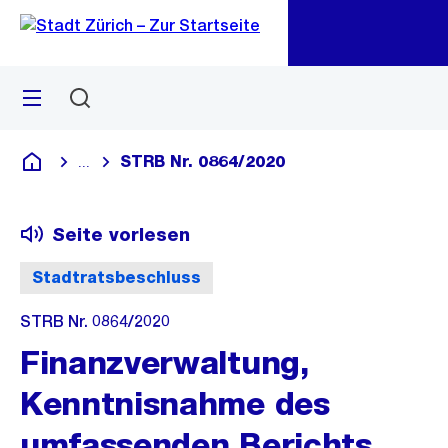
Zu
Zu
Sprunglink
Navigation
Menü
Suchen
M
öf
STRB Nr. 0864/2020
...
Blende alle Breadcrumbs ein
Deutsch
Seite vorlesen
Stadtratsbeschluss
STRB Nr. 0864/2020
Finanzverwaltung,
Kenntnisnahme des
umfassenden Berichts