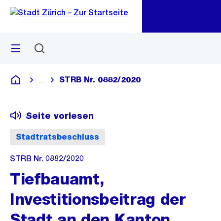
Zu
Zu
Sprunglink
Navigation
Menü
Suchen
M
öf
STRB Nr. 0882/2020
...
Blende alle Breadcrumbs ein
Deutsch
Seite vorlesen
Stadtratsbeschluss
STRB Nr. 0882/2020
Tiefbauamt,
Investitionsbeitrag der
Stadt an den Kanton