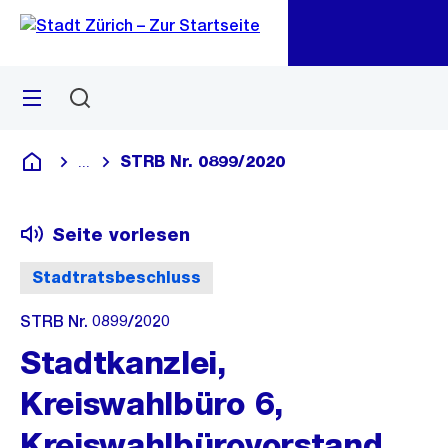
Zu
Zu
Sprunglink
Navigation
Menü
Suchen
M
öf
STRB Nr. 0899/2020
...
Blende alle Breadcrumbs ein
Deutsch
Seite vorlesen
Stadtratsbeschluss
STRB Nr. 0899/2020
Stadtkanzlei,
Kreiswahlbüro 6,
Kreiswahlbürovorstand,