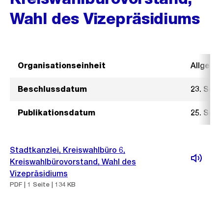
Wahl des Vizepräsidiums
Organisationseinheit
Allgeme
Beschlussdatum
23. Sep
Publikationsdatum
25. Sep
Stadtkanzlei, Kreiswahlbüro 6,
Kreiswahlbürovorstand, Wahl des
Vizepräsidiums
PDF | 1 Seite | 134 KB