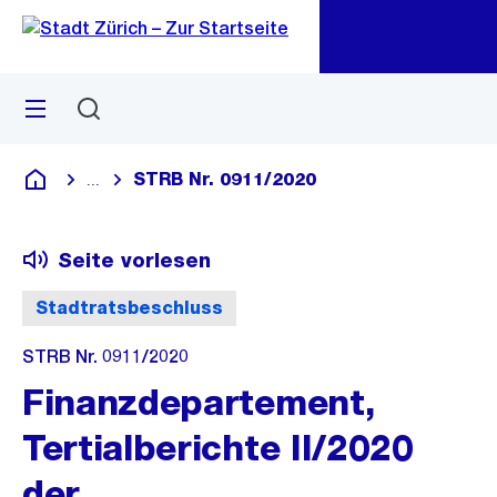
Zu
Zu
Sprunglink
Navigation
Menü
Suchen
M
öf
STRB Nr. 0911/2020
...
Blende alle Breadcrumbs ein
Deutsch
Seite vorlesen
Stadtratsbeschluss
STRB Nr. 0911/2020
Finanzdepartement,
Tertialberichte II/2020
der