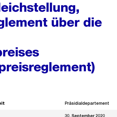
leichstellung,
eglement über die
preises
spreisreglement)
it
Präsidialdepartement
30. September 2020