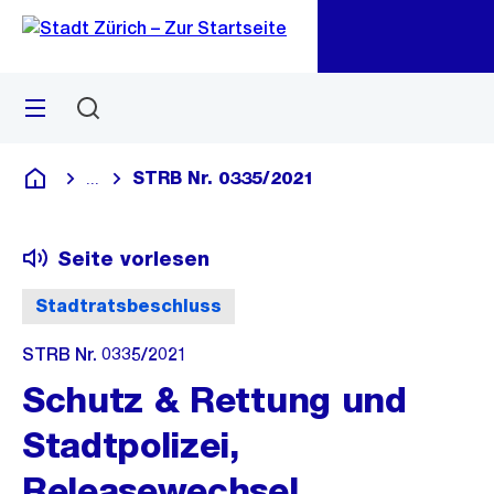
Zu
Zu
Sprunglink
Navigation
Menü
Suchen
M
öf
STRB Nr. 0335/2021
...
Blende alle Breadcrumbs ein
Deutsch
Seite vorlesen
Stadtratsbeschluss
STRB Nr. 0335/2021
Schutz & Rettung und
Stadtpolizei,
Releasewechsel