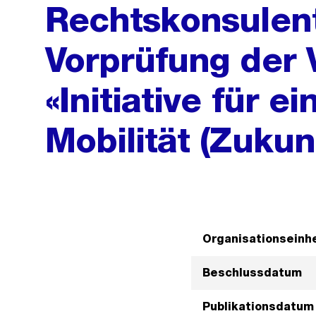
Rechtskonsulent
Vorprüfung der V
«Initiative für e
Mobilität (Zukunf
Organisationseinhe
Beschlussdatum
Publikationsdatum