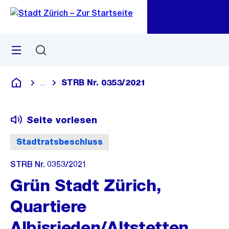
Zu
Zu
Sprunglink
Navigation
Menü
Suchen
M
öf
STRB Nr. 0353/2021
...
Blende alle Breadcrumbs ein
Deutsch
Seite vorlesen
Stadtratsbeschluss
STRB Nr. 0353/2021
Grün Stadt Zürich,
Quartiere
Albisrieden/Altstetten,