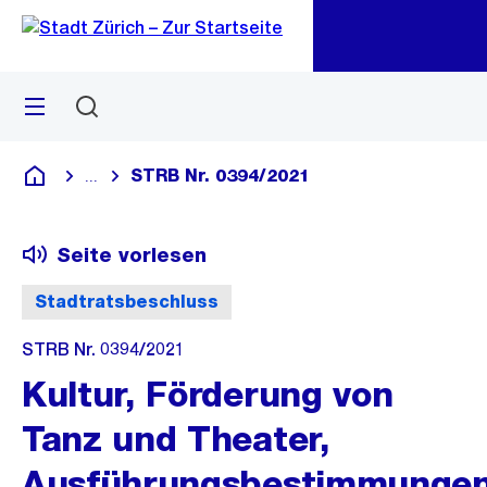
Zu
Zu
Sprunglink
Navigation
Menü
Suchen
M
öf
STRB Nr. 0394/2021
...
Blende alle Breadcrumbs ein
Deutsch
Seite vorlesen
Stadtratsbeschluss
STRB Nr. 0394/2021
Kultur, Förderung von
Tanz und Theater,
Ausführungsbestimmunge