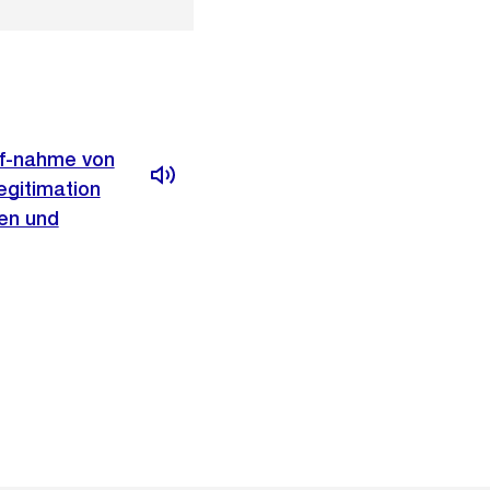
uf-nahme von
egitimation
ben und