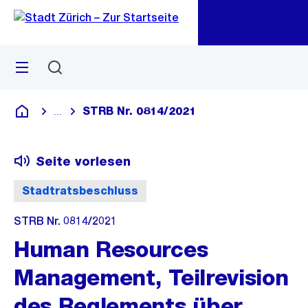
Zu
Zu
Sprunglink
Navigation
Menü
Suchen
M
öf
STRB Nr. 0814/2021
...
Blende alle Breadcrumbs ein
Deutsch
Seite vorlesen
Stadtratsbeschluss
STRB Nr. 0814/2021
Human Resources
Management, Teilrevision
des Reglements über