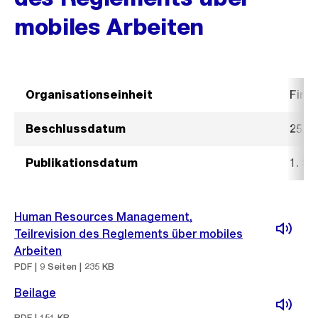
mobiles Arbeiten
Organisationseinheit
Fina
Beschlussdatum
25. 
Publikationsdatum
1. S
Human Resources Management,
Teilrevision des Reglements über mobiles
Arbeiten
PDF | 9 Seiten | 235 KB
Beilage
PDF | 151 KB