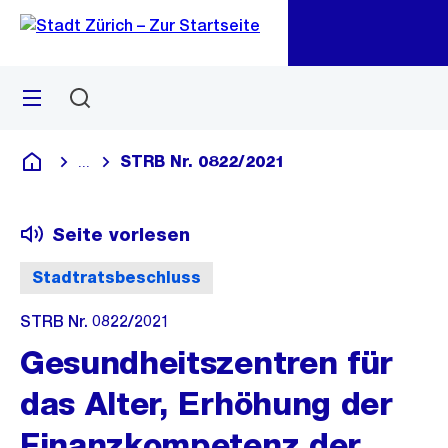
Zu
Zu
Sprunglink
Navigation
Menü
Suchen
M
öf
STRB Nr. 0822/2021
...
Blende alle Breadcrumbs ein
Deutsch
Seite vorlesen
Stadtratsbeschluss
STRB Nr. 0822/2021
Gesundheitszentren für
das Alter, Erhöhung der
Finanzkompetenz der