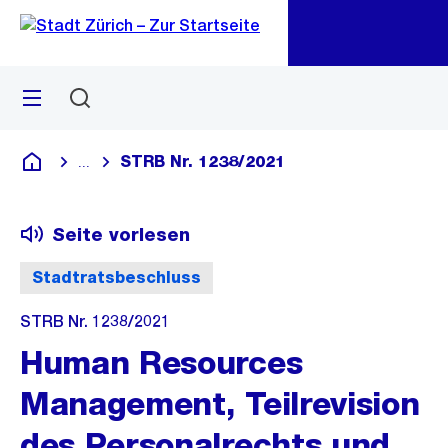
Zu
Zu
Sprunglink
Navigation
Menü
Suchen
M
öf
STRB Nr. 1238/2021
...
Blende alle Breadcrumbs ein
Deutsch
Seite vorlesen
Stadtratsbeschluss
STRB Nr. 1238/2021
Human Resources
Management, Teilrevision
des Personalrechts und