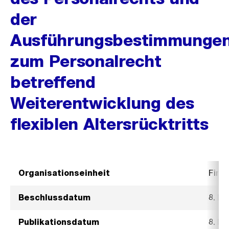
der
Ausführungsbestimmunge
zum Personalrecht
betreffend
Weiterentwicklung des
flexiblen Altersrücktritts
Organisationseinheit
Fina
Beschlussdatum
8. D
Publikationsdatum
8. D