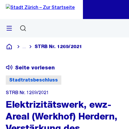
Zu
Zu
Sprunglink
Navigation
Menü
Suchen
M
öf
STRB Nr. 1269/2021
...
Blende alle Breadcrumbs ein
Deutsch
Seite vorlesen
Stadtratsbeschluss
STRB Nr. 1269/2021
Elektrizitätswerk, ewz-
Areal (Werkhof) Herdern,
Verstärkung des