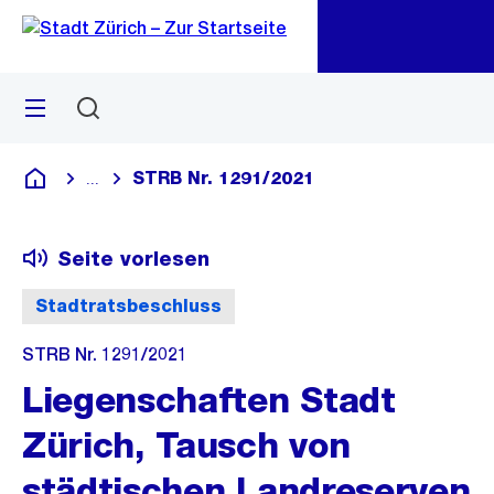
Zu
Zu
Sprunglink
Navigation
Menü
Suchen
M
öf
STRB Nr. 1291/2021
...
Blende alle Breadcrumbs ein
Deutsch
Seite vorlesen
Stadtratsbeschluss
STRB Nr. 1291/2021
Liegenschaften Stadt
Zürich, Tausch von
städtischen Landreserven