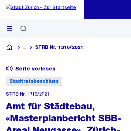
Zu
Zu
Sprunglink
Navigation
Menü
Suchen
M
öf
STRB Nr. 1316/2021
...
Blende alle Breadcrumbs ein
Deutsch
Seite vorlesen
Stadtratsbeschluss
STRB Nr. 1316/2021
Amt für Städtebau,
«Masterplanbericht SBB-
Areal Neugasse», Zürich-