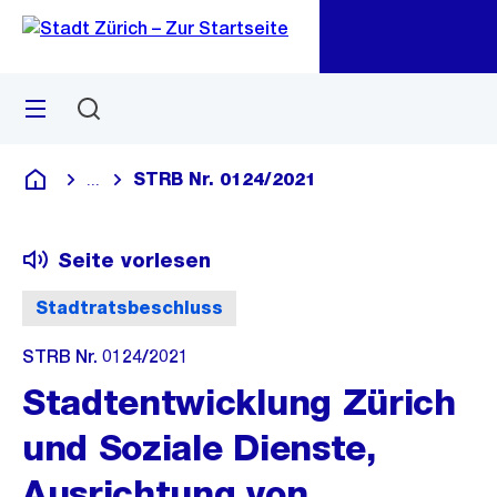
Zu
Zu
Sprunglink
Navigation
Menü
Suchen
M
öf
STRB Nr. 0124/2021
...
Blende alle Breadcrumbs ein
Deutsch
Seite vorlesen
Stadtratsbeschluss
STRB Nr. 0124/2021
Stadtentwicklung Zürich
und Soziale Dienste,
Ausrichtung von