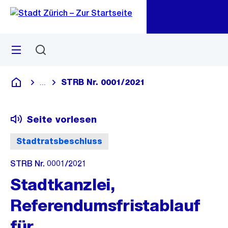
Zu
Zu
Sprunglink
Navigation
Menü
Suchen
M
öf
STRB Nr. 0001/2021
...
Blende alle Breadcrumbs ein
Deutsch
Seite vorlesen
Stadtratsbeschluss
STRB Nr. 0001/2021
Stadtkanzlei,
Referendumsfristablauf
für