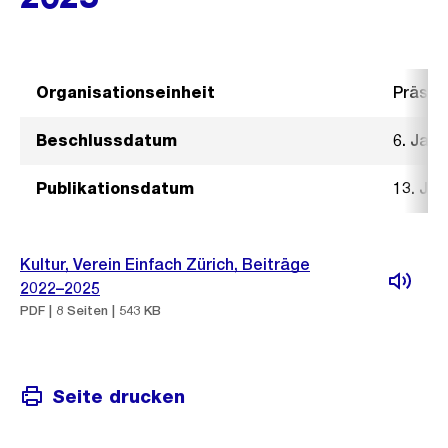
Organisationseinheit
Präsid
Beschlussdatum
6. Janu
Publikationsdatum
13. Ja
Kultur, Verein Einfach Zürich, Beiträge
2022–2025
PDF | 8 Seiten | 543 KB
Seite drucken