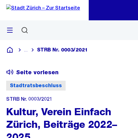
Zu
Zu
Sprunglink
Navigation
Menü
Suchen
M
öf
STRB Nr. 0003/2021
...
Blende alle Breadcrumbs ein
Deutsch
Seite vorlesen
Stadtratsbeschluss
STRB Nr. 0003/2021
Kultur, Verein Einfach
Zürich, Beiträge 2022–
2025